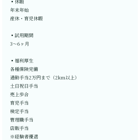
▪️休暇
年末年始
産休・育児休暇
▪️試用期間
3〜6ヶ月
▪️福利厚生
各種保険完備
通勤手当2万円まで（2km以上）
土日祝日手当
売上歩合
育児手当
検定手当
管理職手当
店販手当
※経験者優遇