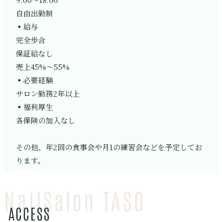
自由出勤制
▪️給与
完全歩合
保証給なし
売上45%〜55%
▪️必要経験
サロン勤務2年以上
▪️福利厚生
各保険の加入なし
その他、年2回の食事会や月1の練習会などを予定してお
ります。
NailSalon TASO
ACCESS